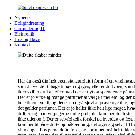
Nyheder
Boligindretning
Computer og IT
Elektronik
Hus og Have
Kontakt
Har du også din helt egen signaturduft i form af en ynglingsp
som du vender tilbage til igen og igen, eller er du typen, som 
tider skifter duft alt efter hvad der er nyt og spændende på m
Der er jo virkelig mange parfumer at vælge i mellem, og der
hele tiden nye til, og det er da også sjovt at prøve nye ting, og
det gælder parfumer. Det er jo heller ikke helt lige meget, hva
duft er, og man vil jo gerne dufte godt, det kommer de fleste 
ikke udenom!. Der er selvfølgelig forskel på hverdag og fest, 
kommer til både dufte og påklædning, det siger sig selv. Til 
vil mange af os gerne dufte frisk, og parfumen må helst ikke 