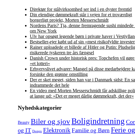
Direktør for stålvirksomhed ser ind i en dyster fremtid
Din elendige dømmekraft står i vejen for et troværdigt
borgerligt projekt, Morten Messerschmidt
Nordens Paris? Tja, denne fremragende sushi mindede
om New York
Ulv har opsøgt legende børn i private haver i Vestjylla
Bestseller-ejer købt ud af sin »mest risikofyldte investe
Rainer uploadede et billede af Hitler og Putin: Pludseli
risikerede tyskeren tre års fængsel
Danish Crown under historisk pres: Topchefen vil gør
»et lotteri«
Erhvervslivet advarer: Mangel på disse medarbejdere k
forsinke den grønne omstilling
Der er sket meget, siden han var i Danmark sidst: En s
indrammede det hele
En video med Morten Messerschmidt får adskillige polit
at lange ud: »Det er meget dårlig dømmekraft, det der«
Nyhedskategorier
Boligindretning
Biler og sjov
Co
Beauty
Ferie og
Elektronik
og IT
Familie og Børn
Design