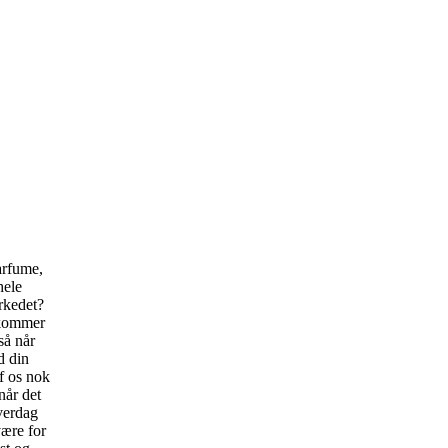
arfume,
hele
arkedet?
 kommer
så når
d din
af os nok
når det
hverdag
være for