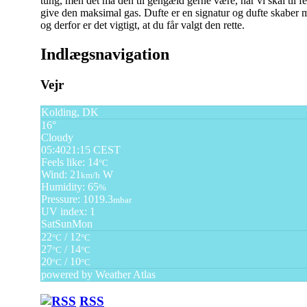
tung, men det må den til gengæld gerne være, når vi skal til fe
give den maksimal gas. Dufte er en signatur og dufte skaber 
og derfor er det vigtigt, at du får valgt den rette.
Indlægsnavigation
Vejr
Kolding, DK
16°
Cloudy
05:40
21:15 CEST
Feels like: 14
°C
Wind: 21
W
km/h
Humidity: 65
%
Pressure: 1019.3
mbar
UV index: 1
Sat
Sun
Mon
22
/ 12
°C
°C
27
/ 14
°C
°C
20
/ 10
°C
°C
powered by
Weather Atlas
RSS