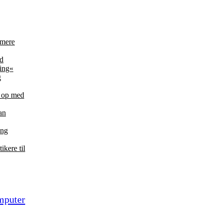
 mere
nd
ring«
g
e op med
an
ang
ikere til
mputer