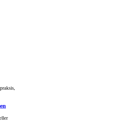
praksis,
den
eller