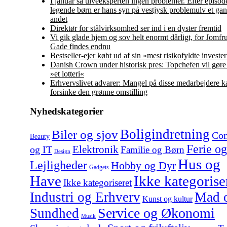
I januar så ulveeksperten ingen problemer. Efter episo
legende børn er hans syn på vestjysk problemulv et ga
andet
Direktør for stålvirksomhed ser ind i en dyster fremtid
Vi gik glade hjem og sov helt enormt dårligt, for Jomf
Gade findes endnu
Bestseller-ejer købt ud af sin »mest risikofyldte investe
Danish Crown under historisk pres: Topchefen vil gør
»et lotteri«
Erhvervslivet advarer: Mangel på disse medarbejdere k
forsinke den grønne omstilling
Nyhedskategorier
Boligindretning
Biler og sjov
Co
Beauty
Ferie og
Elektronik
og IT
Familie og Børn
Design
Hus og
Lejligheder
Hobby og Dyr
Gadgets
Have
Ikke kategorise
Ikke kategoriseret
Industri og Erhverv
Mad 
Kunst og kultur
Service og Økonomi
Sundhed
Musik