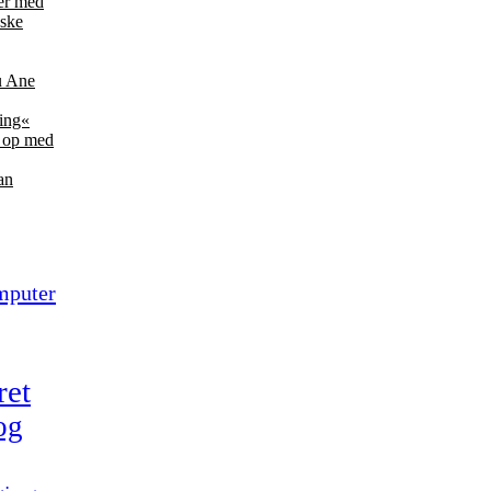
der med
nske
ru Ane
ring«
e op med
an
mputer
ret
og