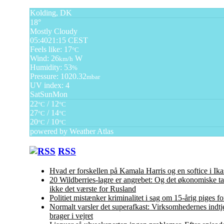
Kolding, DK
18°
Mostly Cloudy
05:40
21:15 CEST
Feels like: 17
°C
Wind: 26
W
km/h
Humidity: 53
%
Pressure: 1020.32
mbar
UV index: 4
Sat
Sun
Mon
22
/ 12
°C
°C
27
/ 14
°C
°C
20
/ 10
°C
°C
powered by
Weather Atlas
RSS
Hvad er forskellen på Kamala Harris og en softice i Ika
20 Wildberries-lagre er angrebet: Og det økonomiske ta
ikke det værste for Rusland
Politiet mistænker kriminalitet i sag om 15-årig piges f
Normalt varsler det superafkast: Virksomhedernes indtj
brager i vejret