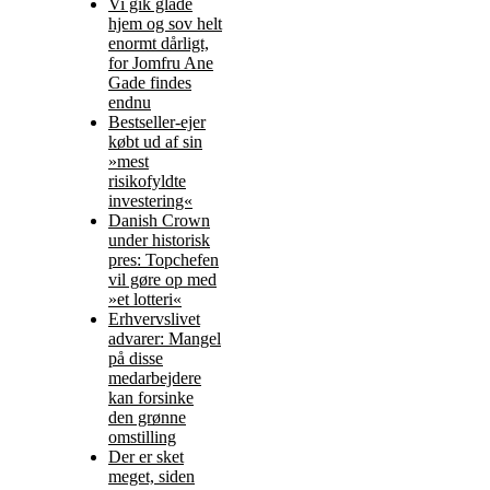
Vi gik glade
hjem og sov helt
enormt dårligt,
for Jomfru Ane
Gade findes
endnu
Bestseller-ejer
købt ud af sin
»mest
risikofyldte
investering«
Danish Crown
under historisk
pres: Topchefen
vil gøre op med
»et lotteri«
Erhvervslivet
advarer: Mangel
på disse
medarbejdere
kan forsinke
den grønne
omstilling
Der er sket
meget, siden