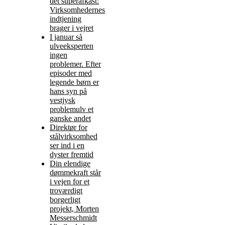
det superafkast:
Virksomhedernes
indtjening
brager i vejret
I januar så
ulveeksperten
ingen
problemer. Efter
episoder med
legende børn er
hans syn på
vestjysk
problemulv et
ganske andet
Direktør for
stålvirksomhed
ser ind i en
dyster fremtid
Din elendige
dømmekraft står
i vejen for et
troværdigt
borgerligt
projekt, Morten
Messerschmidt