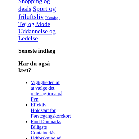
Shopping og
Sport og
deals
friluftsliv
Teknologi
Tøj og Mode
Uddannelse og
Ledelse
Seneste indlæg
Har du også
læst?
Vigtigheden af
at vælge det
rette tagfirma på
Fyn
Effektiv
Holdstart for
Førstegangskørekort
Find Danmarks
Billigste
Containerlås
Udforskning af