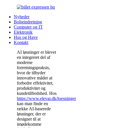
Nyheder
Boligindretning
Computer og IT
Elektronik
Hus og Have
Kontakt
AI løsninger er blevet
en integreret del af
moderne
forretningspraksis,
hvor de tilbyder
innovative måder at
forbedre effektivitet,
produktivitet og
kundetilfredshed. Hos
https://www.elevai.dk/loesninger
kan man finde en
række AI-baserede
løsninger, der er
designet til at
imødekomme