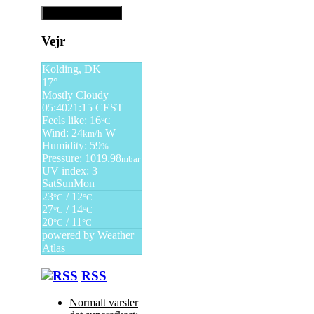
Vejr
Kolding, DK
17°
Mostly Cloudy
05:40
21:15 CEST
Feels like: 16
°C
Wind: 24
W
km/h
Humidity: 59
%
Pressure: 1019.98
mbar
UV index: 3
Sat
Sun
Mon
23
/ 12
°C
°C
27
/ 14
°C
°C
20
/ 11
°C
°C
powered by
Weather
Atlas
RSS
Normalt varsler