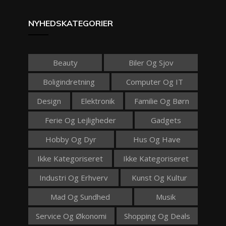
NYHEDSKATEGORIER
Beauty
Biler Og Sjov
Boligindretning
Computer Og IT
Design
Elektronik
Familie Og Børn
Ferie Og Lejligheder
Gadgets
Hobby Og Dyr
Hus Og Have
Ikke Kategoriseret
Ikke Kategoriseret
Industri Og Erhverv
Kunst Og Kultur
Mad Og Sundhed
Musik
Service Og Økonomi
Shopping Og Deals