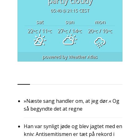
partly cloudy
05:40
21:15 CEST
sat
sun
mon
22
/ 11
27
/ 14
20
/ 10
°C
°C
°C
°C
°C
°C
powered by
Weather Atlas
RSS
»Næste sang handler om, at jeg dør.« Og
så begyndte det at regne
Han var synligt jøde og blev jagtet med en
kniv: Antisemitismen er tæt på rekord i