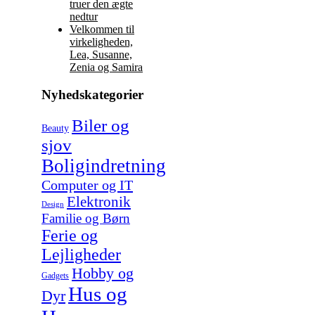
truer den ægte
nedtur
Velkommen til
virkeligheden,
Lea, Susanne,
Zenia og Samira
Nyhedskategorier
Biler og
Beauty
sjov
Boligindretning
Computer og IT
Elektronik
Design
Familie og Børn
Ferie og
Lejligheder
Hobby og
Gadgets
Hus og
Dyr