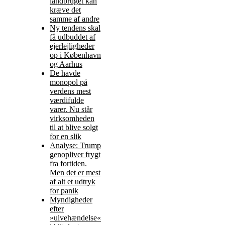
landbruget kan
kræve det
samme af andre
Ny tendens skal
få udbuddet af
ejerlejligheder
op i København
og Aarhus
De havde
monopol på
verdens mest
værdifulde
varer. Nu står
virksomheden
til at blive solgt
for en slik
Analyse: Trump
genopliver frygt
fra fortiden.
Men det er mest
af alt et udtryk
for panik
Myndigheder
efter
»ulvehændelse«