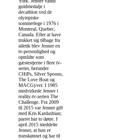
York. Jenner vandt
guldmedalje i
decathlon ved de
olympiske
sommerlege i 1976 i
Montreal, Quebec,
Canada. Efter at have
trukket sig tilbage fra
atletik blev Jenner en
tv-personlighed og
optrådte som
gæstestjerne i flere tv-
serier, herunder
CHiPs, Silver Spoons,
The Love Boat og
MACGyver. I 1985
medvirkede Jenner i
reality-tv-serien The
Challenge. Fra 2009
til 2015 var Jenner gift
med Kris Kardashian;
parret har to døtre. I
april 2015 meddelte
Jenner, at hun er
transkønnet og har til