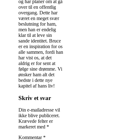
og har planer om at gå
over til en offentlig
overgang. Dette har
været en meget svær
beslutning for ham,
men han er endelig
klar til at leve sin
sande identitet. Bruce
er en inspiration for os
alle sammen, fordi han
har vist os, at det
aldrig er for sent at
følge sine drømme. Vi
ønsker ham alt det
bedste i dette nye
kapitel af hans liv!
Indlægsnavigation
Skriv et svar
Din e-mailadresse vil
ikke blive publiceret.
Krævede felter er
markeret med
*
Kommentar
*