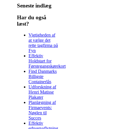
Seneste indlæg
Har du også
læst?
Vigtigheden af
at vælge det
rette tagfirma på
Fyn
Effektiv
Holdstart for
Førstegangskørekort
Find Danmarks
Billigste
Containerlås
Udforskning af
Henri Matisse
Plakater
Planlægning af
Firmaevents:
Nøglen til
Succes
Effektiv
erhvervsflytning