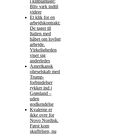
i klitplantage:
Bliv væk indtil
videre
Et klik for en
arbejdskontrakt:
De tager til
Italien med
håbet om lovligt
arbejde.
Virkeligheden
viser sig
anderledes
Amerikansk
olieselskab med
Trump-
forbindelser
rykker ind i
Grønland –
uden
godkendelse
Kvalerne er
ikke ovre for
Novo Nordisk.
Først kom
skuffelsen, nu