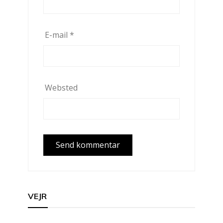
E-mail
*
Websted
VEJR