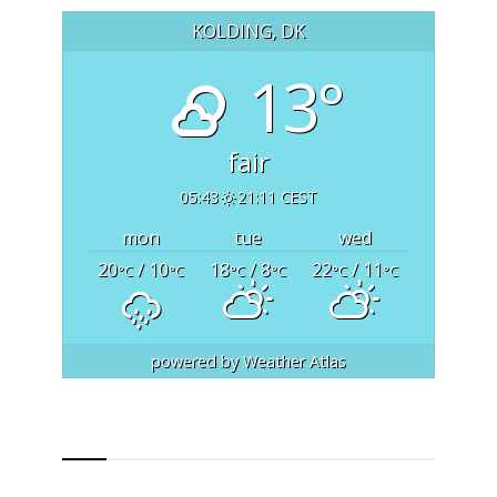
KOLDING, DK
13°
fair
05:43
21:11 CEST
mon
tue
wed
20
/ 10
18
/ 8
22
/ 11
°C
°C
°C
°C
°C
°C
powered by
Weather Atlas
RSS