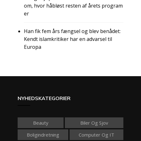
om, hvor håbløst resten af årets program
er
Han fik fem års fængsel og blev benådet:
Kendt islamkritiker har en advarsel til
Europa
NYHEDSKATEGORIER
Beauty
Biler Og Sjov
Boligindretning
Computer Og IT