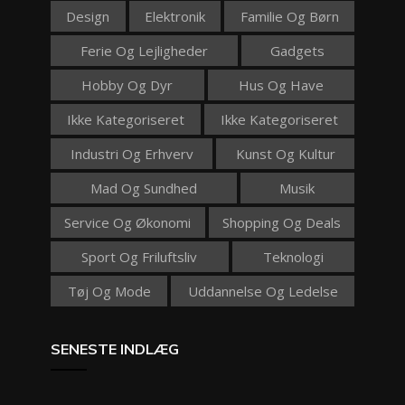
Design
Elektronik
Familie Og Børn
Ferie Og Lejligheder
Gadgets
Hobby Og Dyr
Hus Og Have
Ikke Kategoriseret
Ikke Kategoriseret
Industri Og Erhverv
Kunst Og Kultur
Mad Og Sundhed
Musik
Service Og Økonomi
Shopping Og Deals
Sport Og Friluftsliv
Teknologi
Tøj Og Mode
Uddannelse Og Ledelse
SENESTE INDLÆG