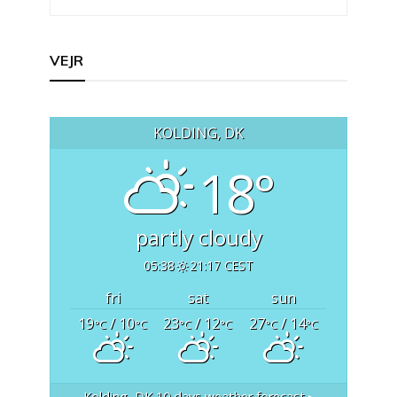
VEJR
KOLDING, DK
18°
partly cloudy
05:38
21:17 CEST
fri
sat
sun
19
/ 10
23
/ 12
27
/ 14
°C
°C
°C
°C
°C
°C
Kolding, DK
10 days weather forecast ▸