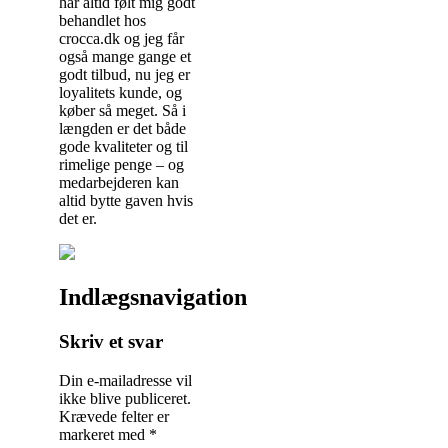
har altid følt mig godt
behandlet hos
crocca.dk og jeg får
også mange gange et
godt tilbud, nu jeg er
loyalitets kunde, og
køber så meget. Så i
længden er det både
gode kvaliteter og til
rimelige penge – og
medarbejderen kan
altid bytte gaven hvis
det er.
Indlægsnavigation
Skriv et svar
Din e-mailadresse vil
ikke blive publiceret.
Krævede felter er
markeret med
*