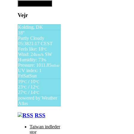
Vejr
Kolding, DK
18°
Partly Cloudy
05:38
21:17 CEST
Feels like: 18
°C
Wind: 24
SW
km/h
Humidity: 73
%
Pressure: 1011.85
mbar
UV index: 1
Fri
Sat
Sun
19
/ 10
°C
°C
23
/ 12
°C
°C
27
/ 14
°C
°C
powered by
Weather
Atlas
RSS
Taiwan indleder
stor