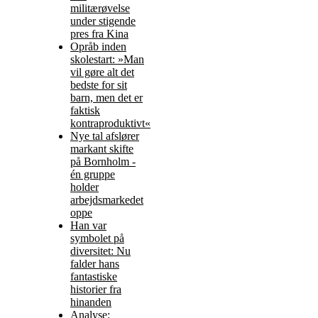
militærøvelse
under stigende
pres fra Kina
Opråb inden
skolestart: »Man
vil gøre alt det
bedste for sit
barn, men det er
faktisk
kontraproduktivt«
Nye tal afslører
markant skifte
på Bornholm -
én gruppe
holder
arbejdsmarkedet
oppe
Han var
symbolet på
diversitet: Nu
falder hans
fantastiske
historier fra
hinanden
Analyse: