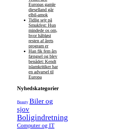
Europas gamle
dieselland går
elbil-amok
Tidlig sejr på
Smukfest: Hun
mindede os om,
hvor håbløst
resten af årets
program er
Han fik fem års
fængsel og blev
benådet: Kendt
islamkritiker har
en advarsel til
Europa
Nyhedskategorier
Biler og
Beauty
sjov
Boligindretning
Computer og IT