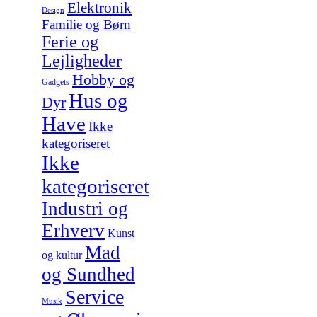
Elektronik
Design
Familie og Børn
Ferie og
Lejligheder
Hobby og
Gadgets
Hus og
Dyr
Have
Ikke
kategoriseret
Ikke
kategoriseret
Industri og
Erhverv
Kunst
Mad
og kultur
og Sundhed
Service
Musik