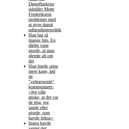
Døgnfluekrise
udstiller Mette
Frederiksens
problemer med
at styre dansk
udlændingepolitik
Han har så
mange hits. En
dårlig vane
gjorde, at man
glemte alt om
det
Hun burde spise
mere kage, lød
de
"velmenende"
kommentarer:
»Jeg ville
ønske, at det var
de ting, jeg
sagde eller
gjorde, som
havde fokus«
Ingen havde
ventet det: