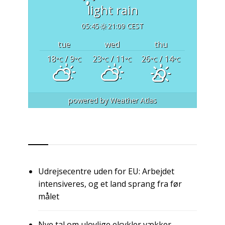
light rain
05:45
21:09 CEST
tue
wed
thu
18
/ 9
23
/ 11
26
/ 14
°C
°C
°C
°C
°C
°C
powered by
Weather Atlas
RSS
Udrejsecentre uden for EU: Arbejdet
intensiveres, og et land sprang fra før
målet
Nye tal om ulovlige elcykler vækker