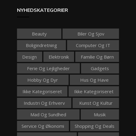
NYHEDSKATEGORIER
Beauty
Biler Og Sjov
Boligindretning
Computer Og IT
Design
Elektronik
Familie Og Børn
Ferie Og Lejligheder
Gadgets
Hobby Og Dyr
Hus Og Have
Ikke Kategoriseret
Ikke Kategoriseret
Industri Og Erhverv
Kunst Og Kultur
Mad Og Sundhed
Musik
Service Og Økonomi
Shopping Og Deals