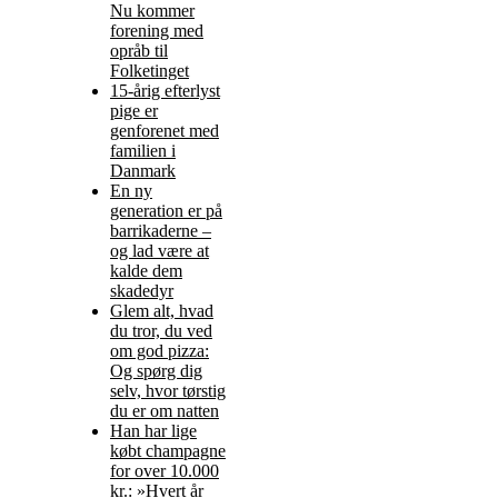
Nu kommer
forening med
opråb til
Folketinget
15-årig efterlyst
pige er
genforenet med
familien i
Danmark
En ny
generation er på
barrikaderne –
og lad være at
kalde dem
skadedyr
Glem alt, hvad
du tror, du ved
om god pizza:
Og spørg dig
selv, hvor tørstig
du er om natten
Han har lige
købt champagne
for over 10.000
kr.: »Hvert år