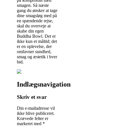
på kompromis med
smagen. Så næste
gang du ønsker at tage
dine smagsløg med på
en spændende rejse,
skal du overveje at
skabe din egen
Buddha Bowl. Det er
ikke kun et måltid; det
er en oplevelse, der
omfavner sundhed,
smag og æstetik i hver
bid.
Indlægsnavigation
Skriv et svar
Din e-mailadresse vil
ikke blive publiceret.
Krævede felter er
markeret med
*