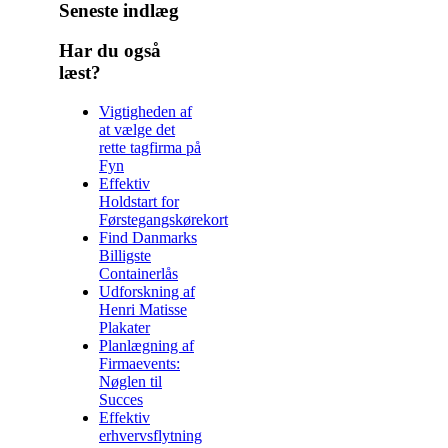
Seneste indlæg
Har du også
læst?
Vigtigheden af
at vælge det
rette tagfirma på
Fyn
Effektiv
Holdstart for
Førstegangskørekort
Find Danmarks
Billigste
Containerlås
Udforskning af
Henri Matisse
Plakater
Planlægning af
Firmaevents:
Nøglen til
Succes
Effektiv
erhvervsflytning