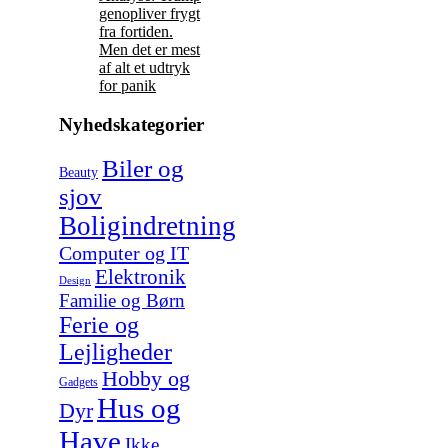
genopliver frygt
fra fortiden.
Men det er mest
af alt et udtryk
for panik
Nyhedskategorier
Biler og
Beauty
sjov
Boligindretning
Computer og IT
Elektronik
Design
Familie og Børn
Ferie og
Lejligheder
Hobby og
Gadgets
Hus og
Dyr
Have
Ikke