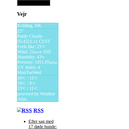
Vejr
Kolding, DK
25°
Partly Cloudy
05:43
21:11 CEST
Feels like: 25
°C
Wind: 21
SSE
km/h
Humidity: 43
%
Pressure: 1011.85
mbar
UV index: 4
Mon
Tue
Wed
20
/ 11
°C
°C
18
/ 8
°C
°C
23
/ 11
°C
°C
powered by
Weather
Atlas
RSS
Efter sag med
17 døde hunde: