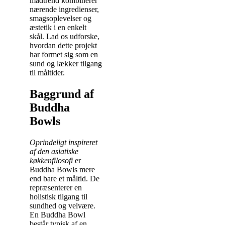
madtrend kombinerer
nærende ingredienser,
smagsoplevelser og
æstetik i en enkelt
skål. Lad os udforske,
hvordan dette projekt
har formet sig som en
sund og lækker tilgang
til måltider.
Baggrund af
Buddha
Bowls
Oprindeligt inspireret
af den asiatiske
køkkenfilosofi
er
Buddha Bowls mere
end bare et måltid. De
repræsenterer en
holistisk tilgang til
sundhed og velvære.
En Buddha Bowl
består typisk af en