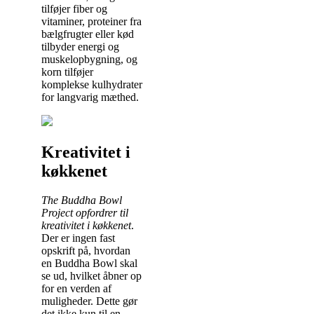
tilføjer fiber og
vitaminer, proteiner fra
bælgfrugter eller kød
tilbyder energi og
muskelopbygning, og
korn tilføjer
komplekse kulhydrater
for langvarig mæthed.
Kreativitet i
køkkenet
The Buddha Bowl
Project opfordrer til
kreativitet i køkkenet
.
Der er ingen fast
opskrift på, hvordan
en Buddha Bowl skal
se ud, hvilket åbner op
for en verden af
muligheder. Dette gør
det ikke kun til en