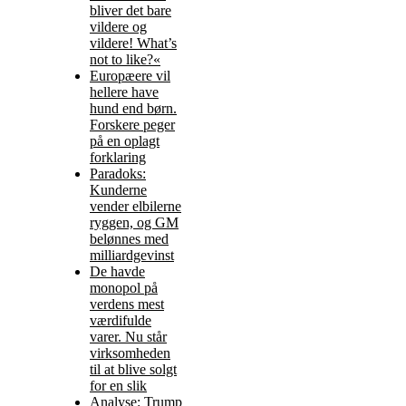
bliver det bare
vildere og
vildere! What’s
not to like?«
Europæere vil
hellere have
hund end børn.
Forskere peger
på en oplagt
forklaring
Paradoks:
Kunderne
vender elbilerne
ryggen, og GM
belønnes med
milliardgevinst
De havde
monopol på
verdens mest
værdifulde
varer. Nu står
virksomheden
til at blive solgt
for en slik
Analyse: Trump