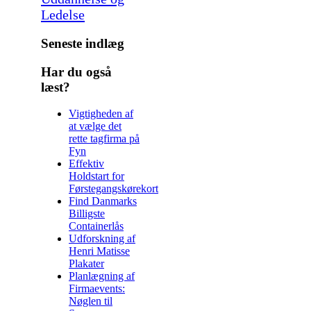
Ledelse
Seneste indlæg
Har du også
læst?
Vigtigheden af
at vælge det
rette tagfirma på
Fyn
Effektiv
Holdstart for
Førstegangskørekort
Find Danmarks
Billigste
Containerlås
Udforskning af
Henri Matisse
Plakater
Planlægning af
Firmaevents:
Nøglen til