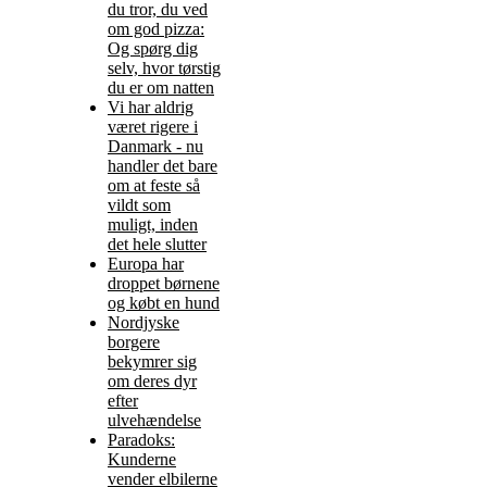
du tror, du ved
om god pizza:
Og spørg dig
selv, hvor tørstig
du er om natten
Vi har aldrig
været rigere i
Danmark - nu
handler det bare
om at feste så
vildt som
muligt, inden
det hele slutter
Europa har
droppet børnene
og købt en hund
Nordjyske
borgere
bekymrer sig
om deres dyr
efter
ulvehændelse
Paradoks:
Kunderne
vender elbilerne