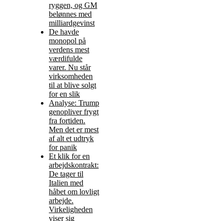
ryggen, og GM
belønnes med
milliardgevinst
De havde
monopol på
verdens mest
værdifulde
varer. Nu står
virksomheden
til at blive solgt
for en slik
Analyse: Trump
genopliver frygt
fra fortiden.
Men det er mest
af alt et udtryk
for panik
Et klik for en
arbejdskontrakt:
De tager til
Italien med
håbet om lovligt
arbejde.
Virkeligheden
viser sig