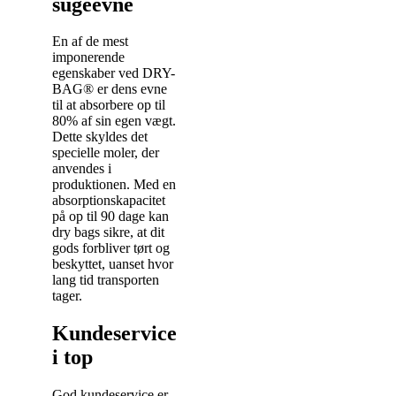
sugeevne
En af de mest
imponerende
egenskaber ved DRY-
BAG® er dens evne
til at absorbere op til
80% af sin egen vægt.
Dette skyldes det
specielle moler, der
anvendes i
produktionen. Med en
absorptionskapacitet
på op til 90 dage kan
dry bags sikre, at dit
gods forbliver tørt og
beskyttet, uanset hvor
lang tid transporten
tager.
Kundeservice
i top
God kundeservice er