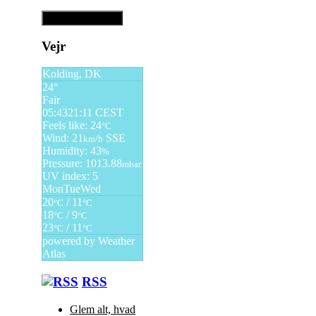
Vejr
Kolding, DK
24°
Fair
05:43
21:11 CEST
Feels like: 24
°C
Wind: 21
SSE
km/h
Humidity: 43
%
Pressure: 1013.88
mbar
UV index: 5
Mon
Tue
Wed
20
/ 11
°C
°C
18
/ 9
°C
°C
23
/ 11
°C
°C
powered by
Weather
Atlas
RSS
Glem alt, hvad