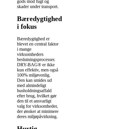
gods mod fugt og
skader under transport.
Bæredygtighed
i fokus
Bæredygtighed er
blevet en central faktor
i mange
virksomheders
beslutningsprocesser.
DRY-BAG® er ikke
kun effektiv, men også
100% miljøvenlig.
Den kan smides ud
med almindeligt
husholdningsaffald
efter brug, hvilket gør
den til et ansvarligt
valg for virksomheder,
der ønsker at minimere
deres miljøpåvirkning.
Hurtig