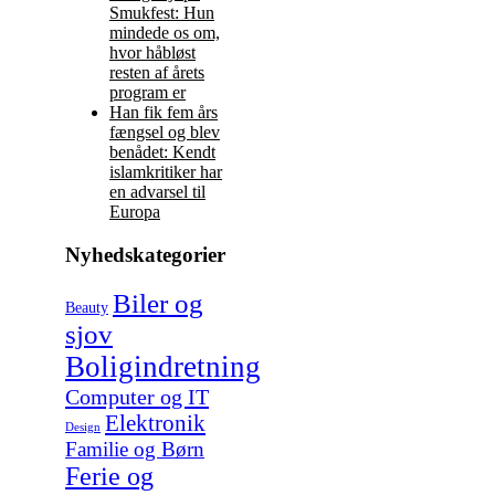
Smukfest: Hun
mindede os om,
hvor håbløst
resten af årets
program er
Han fik fem års
fængsel og blev
benådet: Kendt
islamkritiker har
en advarsel til
Europa
Nyhedskategorier
Biler og
Beauty
sjov
Boligindretning
Computer og IT
Elektronik
Design
Familie og Børn
Ferie og