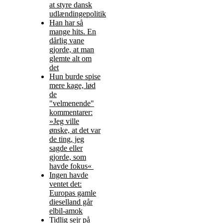
at styre dansk
udlændingepolitik
Han har så
mange hits. En
dårlig vane
gjorde, at man
glemte alt om
det
Hun burde spise
mere kage, lød
de
"velmenende"
kommentarer:
»Jeg ville
ønske, at det var
de ting, jeg
sagde eller
gjorde, som
havde fokus«
Ingen havde
ventet det:
Europas gamle
dieselland går
elbil-amok
Tidlig sejr på