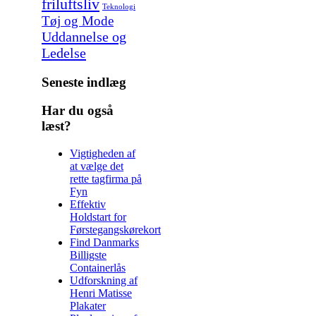
friluftsliv
Teknologi
Tøj og Mode
Uddannelse og
Ledelse
Seneste indlæg
Har du også
læst?
Vigtigheden af
at vælge det
rette tagfirma på
Fyn
Effektiv
Holdstart for
Førstegangskørekort
Find Danmarks
Billigste
Containerlås
Udforskning af
Henri Matisse
Plakater