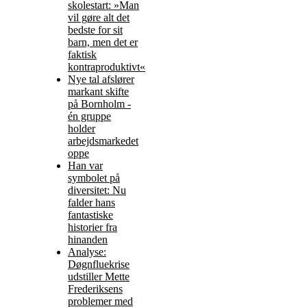
skolestart: »Man
vil gøre alt det
bedste for sit
barn, men det er
faktisk
kontraproduktivt«
Nye tal afslører
markant skifte
på Bornholm -
én gruppe
holder
arbejdsmarkedet
oppe
Han var
symbolet på
diversitet: Nu
falder hans
fantastiske
historier fra
hinanden
Analyse:
Døgnfluekrise
udstiller Mette
Frederiksens
problemer med