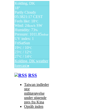
Kolding, DK
18°
Partly Cloudy
05:38
21:17 CEST
Feels like: 18
°C
Wind: 24
SW
km/h
Humidity: 73
%
Pressure: 1011.85
mbar
UV index: 1
Fri
Sat
Sun
19
/ 10
°C
°C
23
/ 12
°C
°C
27
/ 14
°C
°C
Kolding, DK
weather
forecast ▸
RSS
Taiwan indleder
stor
militærøvelse
under stigende
pres fra Kina
Opråb inden