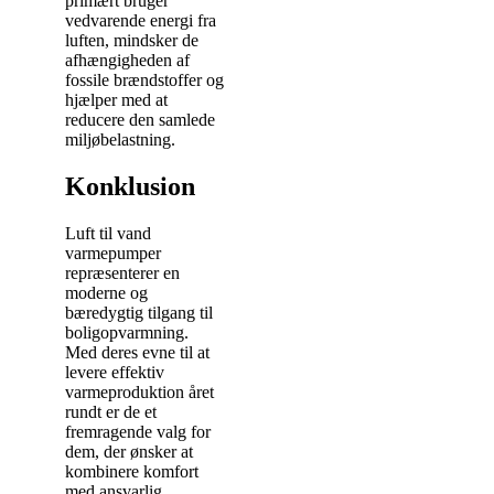
primært bruger
vedvarende energi fra
luften, mindsker de
afhængigheden af
fossile brændstoffer og
hjælper med at
reducere den samlede
miljøbelastning.
Konklusion
Luft til vand
varmepumper
repræsenterer en
moderne og
bæredygtig tilgang til
boligopvarmning.
Med deres evne til at
levere effektiv
varmeproduktion året
rundt er de et
fremragende valg for
dem, der ønsker at
kombinere komfort
med ansvarlig