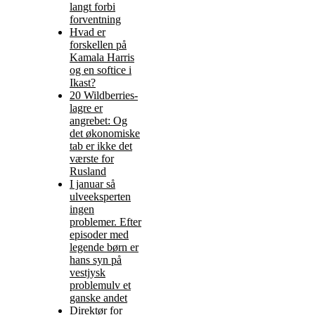
langt forbi
forventning
Hvad er
forskellen på
Kamala Harris
og en softice i
Ikast?
20 Wildberries-
lagre er
angrebet: Og
det økonomiske
tab er ikke det
værste for
Rusland
I januar så
ulveeksperten
ingen
problemer. Efter
episoder med
legende børn er
hans syn på
vestjysk
problemulv et
ganske andet
Direktør for