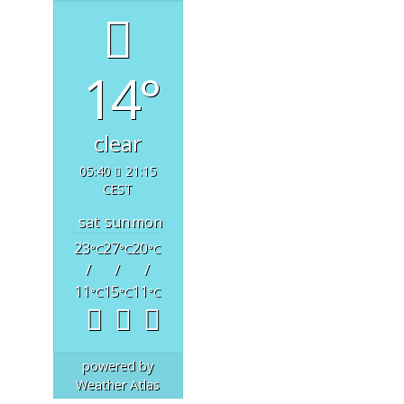
14°
clear
05:40
21:15
CEST
sat
sun
mon
23
27
20
°C
°C
°C
/
/
/
11
15
11
°C
°C
°C
powered by
Weather Atlas