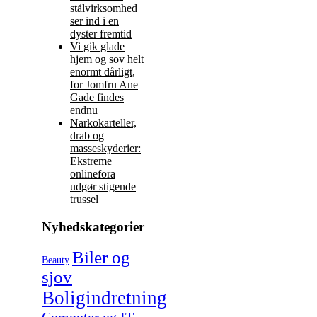
stålvirksomhed
ser ind i en
dyster fremtid
Vi gik glade
hjem og sov helt
enormt dårligt,
for Jomfru Ane
Gade findes
endnu
Narkokarteller,
drab og
masseskyderier:
Ekstreme
onlinefora
udgør stigende
trussel
Nyhedskategorier
Biler og
Beauty
sjov
Boligindretning