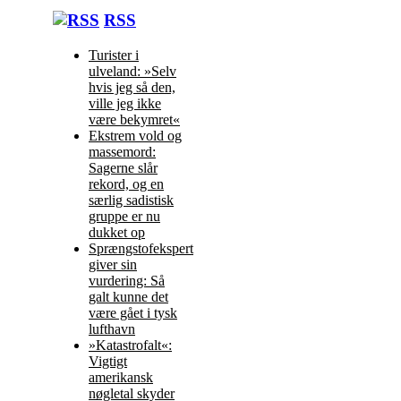
RSS
Turister i
ulveland: »Selv
hvis jeg så den,
ville jeg ikke
være bekymret«
Ekstrem vold og
massemord:
Sagerne slår
rekord, og en
særlig sadistisk
gruppe er nu
dukket op
Sprængstofekspert
giver sin
vurdering: Så
galt kunne det
være gået i tysk
lufthavn
»Katastrofalt«:
Vigtigt
amerikansk
nøgletal skyder