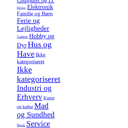
Computer og IT
Elektronik
Design
Familie og Børn
Ferie og
Lejligheder
Hobby og
Gadgets
Hus og
Dyr
Have
Ikke
kategoriseret
Ikke
kategoriseret
Industri og
Erhverv
Kunst
Mad
og kultur
og Sundhed
Service
Musik