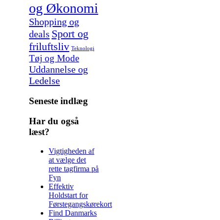
og Økonomi
Shopping og
Sport og
deals
friluftsliv
Teknologi
Tøj og Mode
Uddannelse og
Ledelse
Seneste indlæg
Har du også
læst?
Vigtigheden af
at vælge det
rette tagfirma på
Fyn
Effektiv
Holdstart for
Førstegangskørekort
Find Danmarks