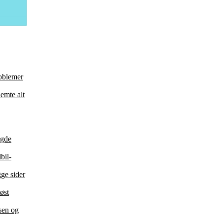
roblemer
emte alt
agde
bil-
ge sider
øst
ksen og