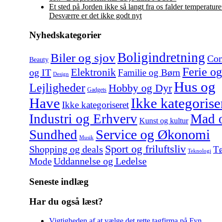
Et sted på Jorden ikke så langt fra os falder temperature
Desværre er det ikke godt nyt
Nyhedskategorier
Boligindretning
Biler og sjov
Co
Beauty
Ferie og
Elektronik
og IT
Familie og Børn
Design
Hus og
Lejligheder
Hobby og Dyr
Gadgets
Have
Ikke kategorise
Ikke kategoriseret
Industri og Erhverv
Mad 
Kunst og kultur
Service og Økonomi
Sundhed
Musik
Sport og friluftsliv
Shopping og deals
Tø
Teknologi
Uddannelse og Ledelse
Mode
Seneste indlæg
Har du også læst?
Vigtigheden af at vælge det rette tagfirma på Fyn