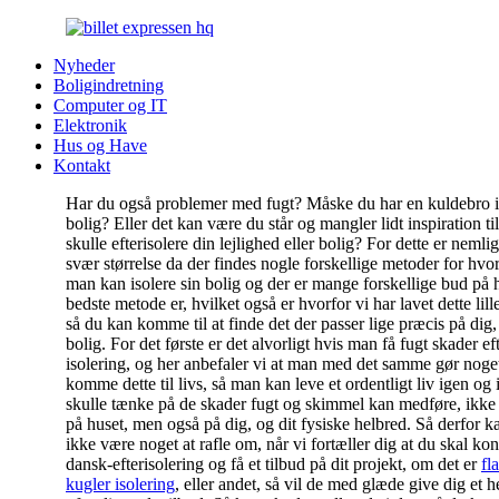
Nyheder
Boligindretning
Computer og IT
Elektronik
Hus og Have
Kontakt
Har du også problemer med fugt? Måske du har en kuldebro i
bolig? Eller det kan være du står og mangler lidt inspiration til
skulle efterisolere din lejlighed eller bolig? For dette er nemli
svær størrelse da der findes nogle forskellige metoder for hvo
man kan isolere sin bolig og der er mange forskellige bud på
bedste metode er, hvilket også er hvorfor vi har lavet dette lille
så du kan komme til at finde det der passer lige præcis på dig,
bolig. For det første er det alvorligt hvis man få fugt skader eft
isolering, og her anbefaler vi at man med det samme gør noget
komme dette til livs, så man kan leve et ordentligt liv igen og 
skulle tænke på de skader fugt og skimmel kan medføre, ikke
på huset, men også på dig, og dit fysiske helbred. Så derfor k
ikke være noget at rafle om, når vi fortæller dig at du skal kon
dansk-efterisolering og få et tilbud på dit projekt, om det er
fl
kugler isolering
, eller andet, så vil de med glæde give dig et h