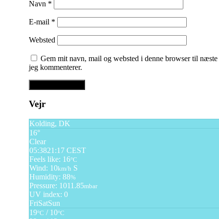
Navn
*
E-mail
*
Websted
Gem mit navn, mail og websted i denne browser til næste
jeg kommenterer.
Vejr
Kolding, DK
16°
Clear
05:38
21:17 CEST
Feels like: 16
°C
Wind: 10
S
km/h
Humidity: 88
%
Pressure: 1011.85
mbar
UV index: 0
Fri
Sat
Sun
19
/ 10
°C
°C