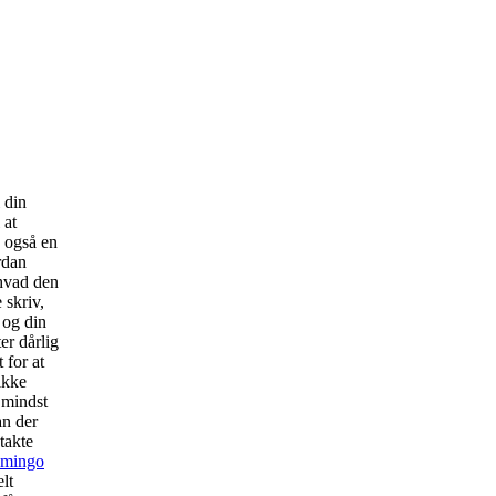
 din
 at
g også en
rdan
 hvad den
 skriv,
 og din
er dårlig
 for at
ikke
 mindst
an der
takte
amingo
elt