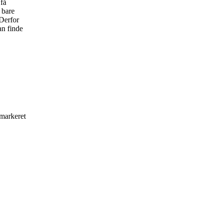
 få
 bare
 Derfor
an finde
 markeret