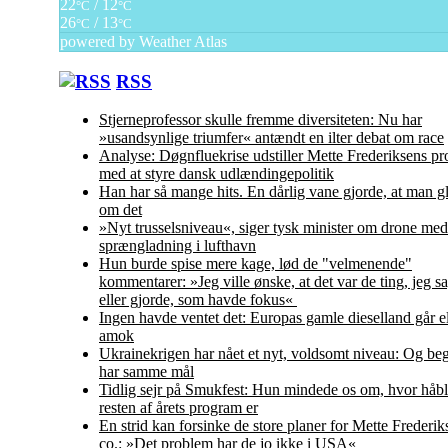
22
/ 12
°C
°C
26
/ 13
°C
°C
powered by
Weather Atlas
RSS
Stjerneprofessor skulle fremme diversiteten: Nu har
»usandsynlige triumfer« antændt en ilter debat om race
Analyse: Døgnfluekrise udstiller Mette Frederiksens p
med at styre dansk udlændingepolitik
Han har så mange hits. En dårlig vane gjorde, at man gl
om det
»Nyt trusselsniveau«, siger tysk minister om drone med
sprængladning i lufthavn
Hun burde spise mere kage, lød de "velmenende"
kommentarer: »Jeg ville ønske, at det var de ting, jeg s
eller gjorde, som havde fokus«
Ingen havde ventet det: Europas gamle dieselland går el
amok
Ukrainekrigen har nået et nyt, voldsomt niveau: Og beg
har samme mål
Tidlig sejr på Smukfest: Hun mindede os om, hvor håbl
resten af årets program er
En strid kan forsinke de store planer for Mette Frederi
co.: »Det problem har de jo ikke i USA«