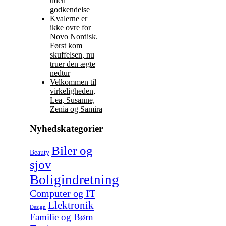
uden
godkendelse
Kvalerne er
ikke ovre for
Novo Nordisk.
Først kom
skuffelsen, nu
truer den ægte
nedtur
Velkommen til
virkeligheden,
Lea, Susanne,
Zenia og Samira
Nyhedskategorier
Biler og
Beauty
sjov
Boligindretning
Computer og IT
Elektronik
Design
Familie og Børn