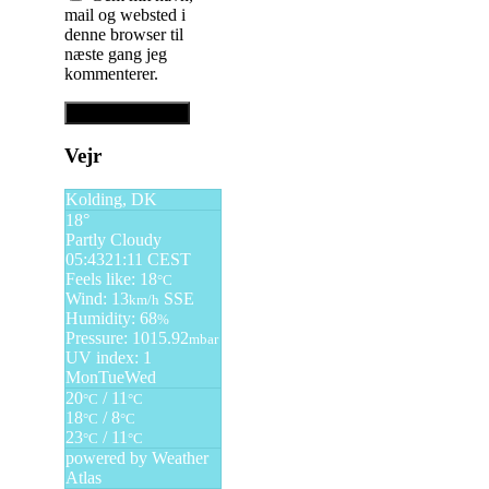
mail og websted i
denne browser til
næste gang jeg
kommenterer.
Vejr
Kolding, DK
18°
Partly Cloudy
05:43
21:11 CEST
Feels like: 18
°C
Wind: 13
SSE
km/h
Humidity: 68
%
Pressure: 1015.92
mbar
UV index: 1
Mon
Tue
Wed
20
/ 11
°C
°C
18
/ 8
°C
°C
23
/ 11
°C
°C
powered by
Weather
Atlas