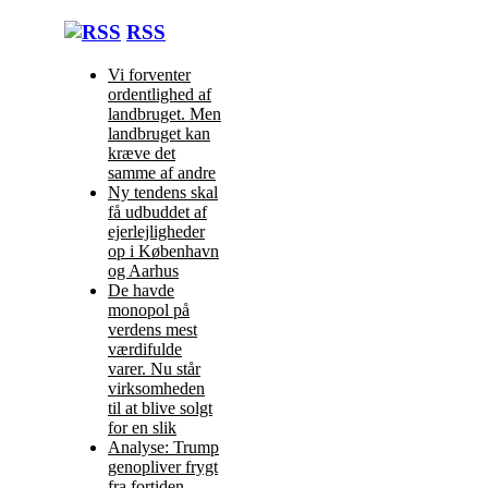
RSS
Vi forventer
ordentlighed af
landbruget. Men
landbruget kan
kræve det
samme af andre
Ny tendens skal
få udbuddet af
ejerlejligheder
op i København
og Aarhus
De havde
monopol på
verdens mest
værdifulde
varer. Nu står
virksomheden
til at blive solgt
for en slik
Analyse: Trump
genopliver frygt
fra fortiden.