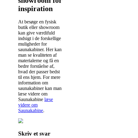
showroom for
inspiration
At besøge en fysisk
butik eller showroom
kan give værdifuld
indsigt i de forskellige
muligheder for
saunakabiner. Her kan
man se kvaliteten af
materialerne og få en
bedre forståelse af,
hvad der passer bedst
til ens hjem. For mere
information om
saunakabiner kan man
læse videre om
Saunakabine
læse
videre om
Saunakabine
.
Indlægsnavigation
Skriv et svar