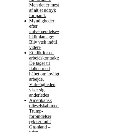
Men det er mest
af alt et udtryk
for panik
Myndigheder
efter
»ulvehændelse«
i klitplantage:
Bliv væk indtil
videre
Et klik for en
arbejdskontrakt:
De tager til
Italien med
håbet om lovligt
arbejde.
Virkeligheden
viser sig
anderledes
Amerikansk
olieselskab med
Trump-
forbindelser
rykker ind i
Grønland –