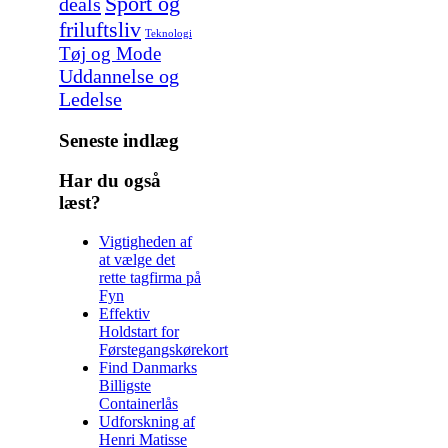
Sport og
deals
friluftsliv
Teknologi
Tøj og Mode
Uddannelse og
Ledelse
Seneste indlæg
Har du også
læst?
Vigtigheden af
at vælge det
rette tagfirma på
Fyn
Effektiv
Holdstart for
Førstegangskørekort
Find Danmarks
Billigste
Containerlås
Udforskning af
Henri Matisse