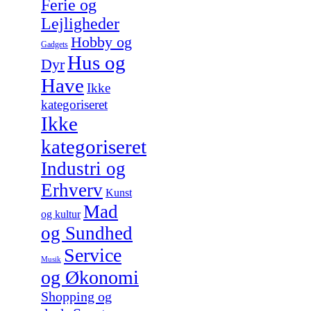
Ferie og
Lejligheder
Hobby og
Gadgets
Hus og
Dyr
Have
Ikke
kategoriseret
Ikke
kategoriseret
Industri og
Erhverv
Kunst
Mad
og kultur
og Sundhed
Service
Musik
og Økonomi
Shopping og