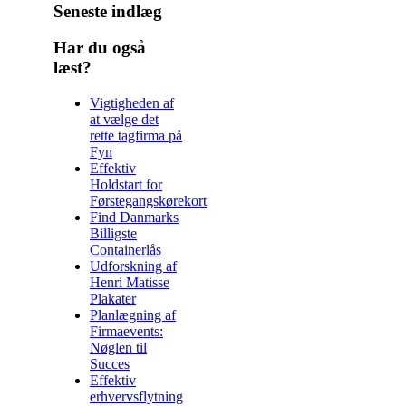
Seneste indlæg
Har du også
læst?
Vigtigheden af
at vælge det
rette tagfirma på
Fyn
Effektiv
Holdstart for
Førstegangskørekort
Find Danmarks
Billigste
Containerlås
Udforskning af
Henri Matisse
Plakater
Planlægning af
Firmaevents:
Nøglen til
Succes
Effektiv
erhvervsflytning