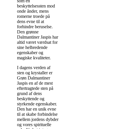
som en
beskyttelsessten mod
onde ånder, mens
romerne troede på
dens evne til at
forhindre beruselse.
Den grønne
Dalmantiner Jaspis har
altid været værdsat for
sine helbredende
egenskaber og
magiske kvaliteter.
I dagens verden af
sten og krystaller er
Grøn Dalmantiner
Jaspis en af de mest
eftertragtede sten på
grund af dens
beskyttende og
styrkende egenskaber.
Den har en unik evne
til at skabe forbindelse
mellem jordens dybder
og vores spirituelle