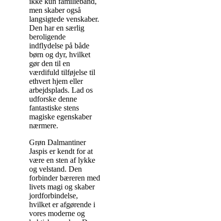
ikke kun familiebånd,
men skaber også
langsigtede venskaber.
Den har en særlig
beroligende
indflydelse på både
børn og dyr, hvilket
gør den til en
værdifuld tilføjelse til
ethvert hjem eller
arbejdsplads. Lad os
udforske denne
fantastiske stens
magiske egenskaber
nærmere.
Grøn Dalmantiner
Jaspis er kendt for at
være en sten af ​​lykke
og velstand. Den
forbinder bæreren med
livets magi og skaber
jordforbindelse,
hvilket er afgørende i
vores moderne og