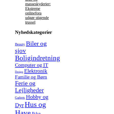
masseskyderier:
Ekstreme
onlinefora
udgør stigende
trussel
Nyhedskategorier
Biler og
Beauty
sjov
Boligindretning
Computer og IT
Elektronik
Design
Familie og Børn
Ferie og
Lejligheder
Hobby og
Gadgets
Hus og
Dyr
Have
Ikke