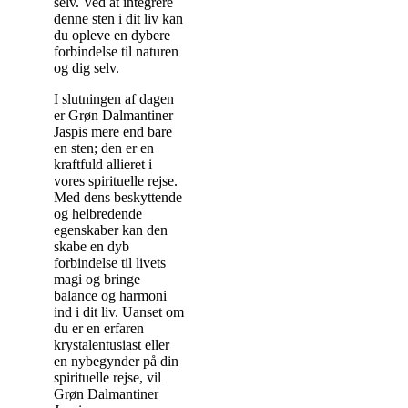
selv. Ved at integrere
denne sten i dit liv kan
du opleve en dybere
forbindelse til naturen
og dig selv.
I slutningen af dagen
er Grøn Dalmantiner
Jaspis mere end bare
en sten; den er en
kraftfuld allieret i
vores spirituelle rejse.
Med dens beskyttende
og helbredende
egenskaber kan den
skabe en dyb
forbindelse til livets
magi og bringe
balance og harmoni
ind i dit liv. Uanset om
du er en erfaren
krystalentusiast eller
en nybegynder på din
spirituelle rejse, vil
Grøn Dalmantiner