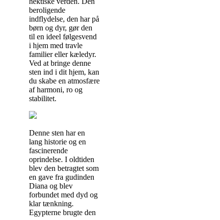
hektiske verden. Den
beroligende
indflydelse, den har på
børn og dyr, gør den
til en ideel følgesvend
i hjem med travle
familier eller kæledyr.
Ved at bringe denne
sten ind i dit hjem, kan
du skabe en atmosfære
af harmoni, ro og
stabilitet.
Denne sten har en
lang historie og en
fascinerende
oprindelse. I oldtiden
blev den betragtet som
en gave fra gudinden
Diana og blev
forbundet med dyd og
klar tænkning.
Egypterne brugte den