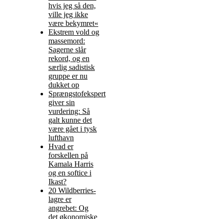
hvis jeg så den,
ville jeg ikke
være bekymret«
Ekstrem vold og
massemord:
Sagerne slår
rekord, og en
særlig sadistisk
gruppe er nu
dukket op
Sprængstofekspert
giver sin
vurdering: Så
galt kunne det
være gået i tysk
lufthavn
Hvad er
forskellen på
Kamala Harris
og en softice i
Ikast?
20 Wildberries-
lagre er
angrebet: Og
det økonomiske