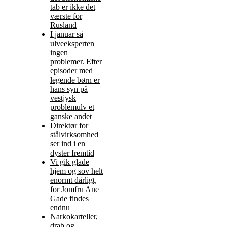
tab er ikke det
værste for
Rusland
I januar så
ulveeksperten
ingen
problemer. Efter
episoder med
legende børn er
hans syn på
vestjysk
problemulv et
ganske andet
Direktør for
stålvirksomhed
ser ind i en
dyster fremtid
Vi gik glade
hjem og sov helt
enormt dårligt,
for Jomfru Ane
Gade findes
endnu
Narkokarteller,
drab og