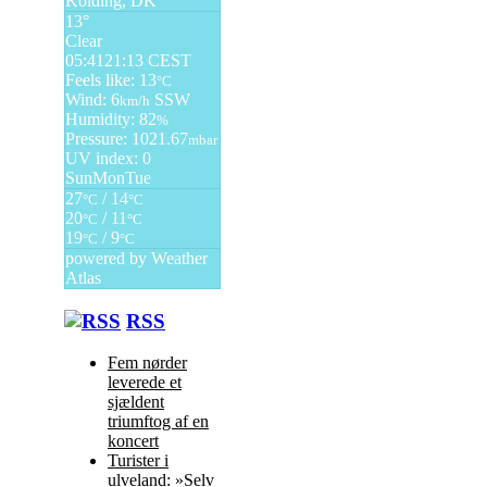
Kolding, DK
13°
Clear
05:41
21:13 CEST
Feels like: 13
°C
Wind: 6
SSW
km/h
Humidity: 82
%
Pressure: 1021.67
mbar
UV index: 0
Sun
Mon
Tue
27
/ 14
°C
°C
20
/ 11
°C
°C
19
/ 9
°C
°C
powered by
Weather
Atlas
RSS
Fem nørder
leverede et
sjældent
triumftog af en
koncert
Turister i
ulveland: »Selv