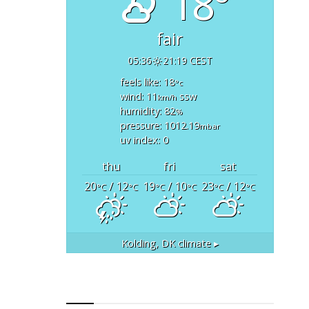
18°
fair
05:36
21:19 CEST
feels like: 18
°c
wind: 11
ssw
km/h
humidity: 82
%
pressure: 1012.19
mbar
uv index: 0
thu
fri
sat
20
/ 12
19
/ 10
23
/ 12
°C
°C
°C
°C
°C
°C
Kolding, DK
climate ▸
RSS