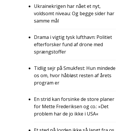
Ukrainekrigen har nået et nyt,
voldsomt niveau: Og begge sider har
samme mål
Drama i vigtig tysk lufthavn: Politiet
efterforsker fund af drone med
sprængstoffer
Tidlig sejr på Smukfest: Hun mindede
os om, hvor håbløst resten af årets
program er
En strid kan forsinke de store planer
for Mette Frederiksen og co.: »Det
problem har de jo ikke i USA«
Et sted på Jorden ikke så langt fra os