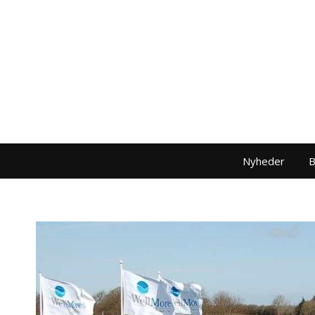
Nyheder
B