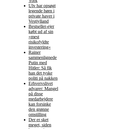
York
Ulv har opsøgt
legende børn i
private haver i
Vestjylland
Bestseller-ejer
købt ud af sin
»mest
risikofyldte
investering«
Rainer
sammenlignede
Putin med
Hitler: Så fik
han det tyske
politi på nakken
Erhvervslivet
advarer: Mangel
på disse
medarbejdere
kan forsinke
den grønne
omstilling
Der er sket
meget, siden