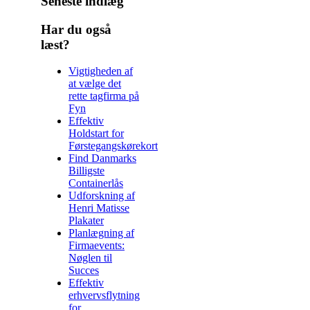
Seneste indlæg
Har du også
læst?
Vigtigheden af
at vælge det
rette tagfirma på
Fyn
Effektiv
Holdstart for
Førstegangskørekort
Find Danmarks
Billigste
Containerlås
Udforskning af
Henri Matisse
Plakater
Planlægning af
Firmaevents:
Nøglen til
Succes
Effektiv
erhvervsflytning
for