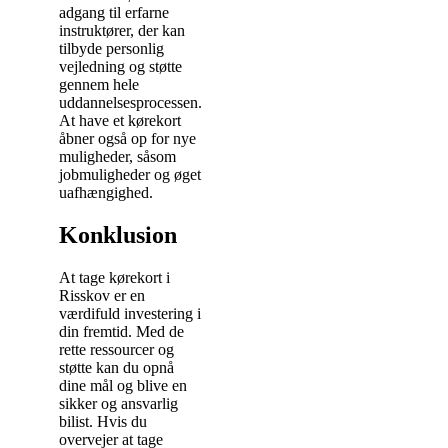
adgang til erfarne
instruktører, der kan
tilbyde personlig
vejledning og støtte
gennem hele
uddannelsesprocessen.
At have et kørekort
åbner også op for nye
muligheder, såsom
jobmuligheder og øget
uafhængighed.
Konklusion
At tage kørekort i
Risskov er en
værdifuld investering i
din fremtid. Med de
rette ressourcer og
støtte kan du opnå
dine mål og blive en
sikker og ansvarlig
bilist. Hvis du
overvejer at tage