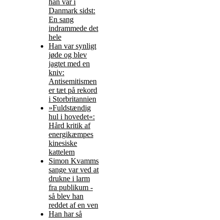
han var i
Danmark sidst:
En sang
indrammede det
hele
Han var synligt
jøde og blev
jagtet med en
kniv:
Antisemitismen
er tæt på rekord
i Storbritannien
»Fuldstændig
hul i hovedet«:
Hård kritik af
energikæmpes
kinesiske
kattelem
Simon Kvamms
sange var ved at
drukne i larm
fra publikum -
så blev han
reddet af en ven
Han har så