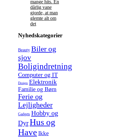
mange hits. En
dårlig vane
gjorde, at man
glemte alt om
det
Nyhedskategorier
Biler og
Beauty
sjov
Boligindretning
Computer og IT
Elektronik
Design
Familie og Børn
Ferie og
Lejligheder
Hobby og
Gadgets
Hus og
Dyr
Have
Ikke