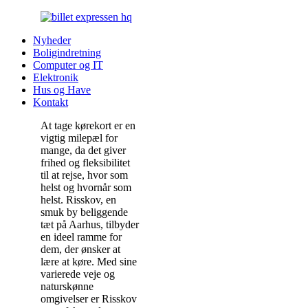
Nyheder
Boligindretning
Computer og IT
Elektronik
Hus og Have
Kontakt
At tage kørekort er en
vigtig milepæl for
mange, da det giver
frihed og fleksibilitet
til at rejse, hvor som
helst og hvornår som
helst. Risskov, en
smuk by beliggende
tæt på Aarhus, tilbyder
en ideel ramme for
dem, der ønsker at
lære at køre. Med sine
varierede veje og
naturskønne
omgivelser er Risskov