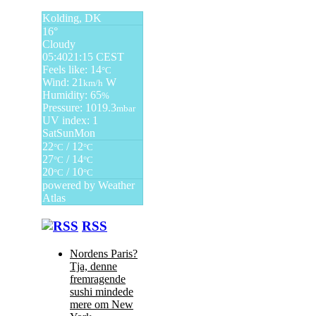
Kolding, DK
16°
Cloudy
05:40
21:15 CEST
Feels like: 14
°C
Wind: 21
W
km/h
Humidity: 65
%
Pressure: 1019.3
mbar
UV index: 1
Sat
Sun
Mon
22
/ 12
°C
°C
27
/ 14
°C
°C
20
/ 10
°C
°C
powered by
Weather
Atlas
RSS
Nordens Paris?
Tja, denne
fremragende
sushi mindede
mere om New