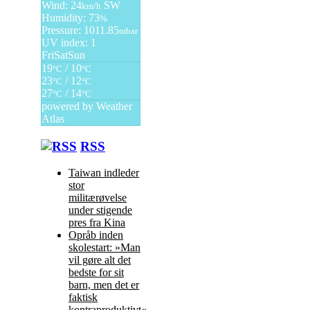
Wind: 24
SW
km/h
Humidity: 73
%
Pressure: 1011.85
mbar
UV index: 1
Fri
Sat
Sun
19
/ 10
°C
°C
23
/ 12
°C
°C
27
/ 14
°C
°C
powered by
Weather
Atlas
RSS
Taiwan indleder
stor
militærøvelse
under stigende
pres fra Kina
Opråb inden
skolestart: »Man
vil gøre alt det
bedste for sit
barn, men det er
faktisk
kontraproduktivt«