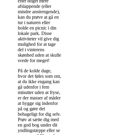
efter noget mere
afslappende (eller
mindre anstrengende),
kan du prøve at gå en
tur i naturen eller
holde en picnic i din
lokale park. Disse
aktiviteter vil give dig
mulighed for at tage
del i vinterens
skønhed uden at skulle
svede for meget!
På de kolde dage,
hvor det føles som om,
at du ikke engang kan
gå udenfor i fem
minutter uden at fryse,
er der masser af måder
at hygge sig indenfor
på og gøre det
behageligt for dig selv.
Prøv at sætte dig med
en god bog under dit
yndlingstæppe eller se