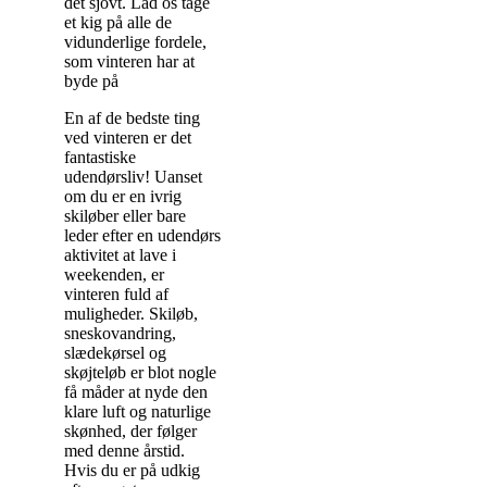
det sjovt. Lad os tage
et kig på alle de
vidunderlige fordele,
som vinteren har at
byde på
En af de bedste ting
ved vinteren er det
fantastiske
udendørsliv! Uanset
om du er en ivrig
skiløber eller bare
leder efter en udendørs
aktivitet at lave i
weekenden, er
vinteren fuld af
muligheder. Skiløb,
sneskovandring,
slædekørsel og
skøjteløb er blot nogle
få måder at nyde den
klare luft og naturlige
skønhed, der følger
med denne årstid.
Hvis du er på udkig