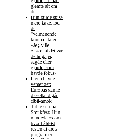
gjorde, at man
glemte alt om
det
Hun burde spise
mere kage, lød
de
"velmenende"
kommentarer:
»Jeg ville
ønske, at det var
de ting, jeg
sagde eller
gjorde, som
havde fokus«
Ingen havde
ventet det:
Europas gamle
dieselland går
elbil-amok
Tidlig sejr på
Smukfest: Hun
mindede os om,
hvor håbløst
resten af årets
program er