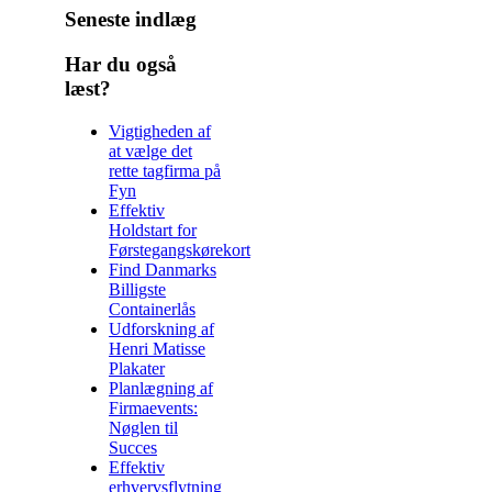
Seneste indlæg
Har du også
læst?
Vigtigheden af
at vælge det
rette tagfirma på
Fyn
Effektiv
Holdstart for
Førstegangskørekort
Find Danmarks
Billigste
Containerlås
Udforskning af
Henri Matisse
Plakater
Planlægning af
Firmaevents:
Nøglen til
Succes
Effektiv
erhvervsflytning