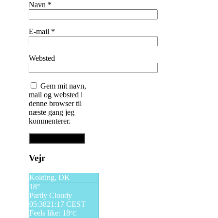
Navn
*
E-mail
*
Websted
Gem mit navn,
mail og websted i
denne browser til
næste gang jeg
kommenterer.
Vejr
Kolding, DK
18°
Partly Cloudy
05:38
21:17 CEST
Feels like: 18
°C