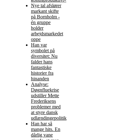
Nye tal afslører
markant skifte
på Bornholm -
én gruppe
holder
arbejdsmarkedet
oppe
Han var
symbolet på
diversitet: Nu
falder hans
fantastiske
historier fra
hinanden
Analyse:
Døgnfluekrise
udstiller Mette
Frederiksens
problemer med
at styre dansk
udlændingepolitik
Han har så
mange hits. En
dårlig vane