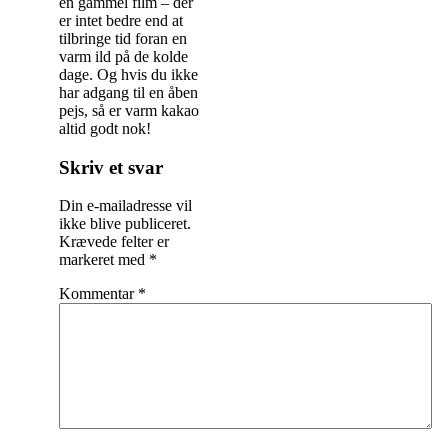
en gammel film – der
er intet bedre end at
tilbringe tid foran en
varm ild på de kolde
dage. Og hvis du ikke
har adgang til en åben
pejs, så er varm kakao
altid godt nok!
Indlægsnavigation
Skriv et svar
Din e-mailadresse vil
ikke blive publiceret.
Krævede felter er
markeret med
*
Kommentar
*