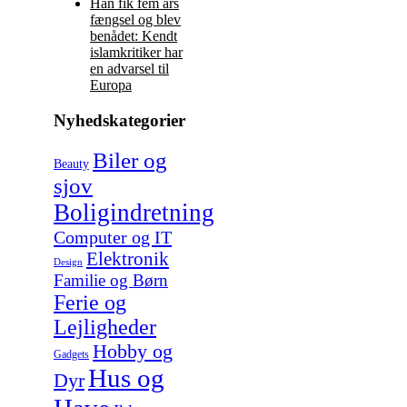
Han fik fem års
fængsel og blev
benådet: Kendt
islamkritiker har
en advarsel til
Europa
Nyhedskategorier
Biler og
Beauty
sjov
Boligindretning
Computer og IT
Elektronik
Design
Familie og Børn
Ferie og
Lejligheder
Hobby og
Gadgets
Hus og
Dyr