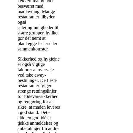
lækkert måltid uden
besværet med
madlavning. Mange
restauranter tilbyder
også
cateringmuligheder til
større grupper, hvilket
gør det nemt at
planlægge fester eller
sammenkomster.
Sikkerhed og hygiejne
er også vigtige
faktorer at overveje
ved take away-
bestillinger. De fleste
restauranter følger
strenge retningslinjer
for fødevaresikkerhed
og rengøring for at
sikre, at maden leveres
i god stand. Det er
altid en god idé at
tjekke anmeldelser og
anbefalinger fra andre