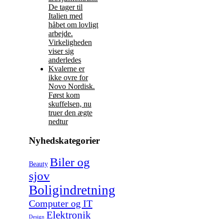
De tager til
Italien med
håbet om lovligt
arbejde.
Virkeligheden
viser sig
anderledes
Kvalerne er
ikke ovre for
Novo Nordisk.
Først kom
skuffelsen, nu
truer den ægte
nedtur
Nyhedskategorier
Biler og
Beauty
sjov
Boligindretning
Computer og IT
Elektronik
Design