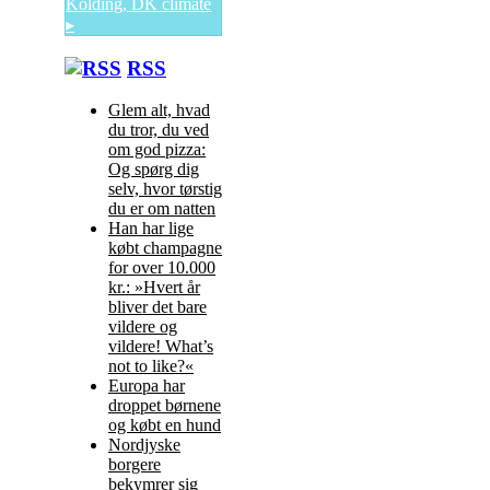
Kolding, DK
climate
▸
RSS
Glem alt, hvad
du tror, du ved
om god pizza:
Og spørg dig
selv, hvor tørstig
du er om natten
Han har lige
købt champagne
for over 10.000
kr.: »Hvert år
bliver det bare
vildere og
vildere! What’s
not to like?«
Europa har
droppet børnene
og købt en hund
Nordjyske
borgere
bekymrer sig