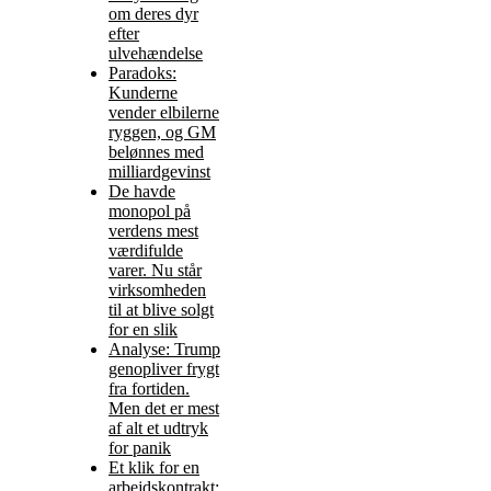
om deres dyr
efter
ulvehændelse
Paradoks:
Kunderne
vender elbilerne
ryggen, og GM
belønnes med
milliardgevinst
De havde
monopol på
verdens mest
værdifulde
varer. Nu står
virksomheden
til at blive solgt
for en slik
Analyse: Trump
genopliver frygt
fra fortiden.
Men det er mest
af alt et udtryk
for panik
Et klik for en
arbejdskontrakt: