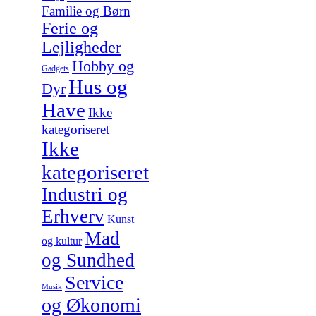
Familie og Børn
Ferie og
Lejligheder
Hobby og
Gadgets
Hus og
Dyr
Have
Ikke
kategoriseret
Ikke
kategoriseret
Industri og
Erhverv
Kunst
Mad
og kultur
og Sundhed
Service
Musik
og Økonomi