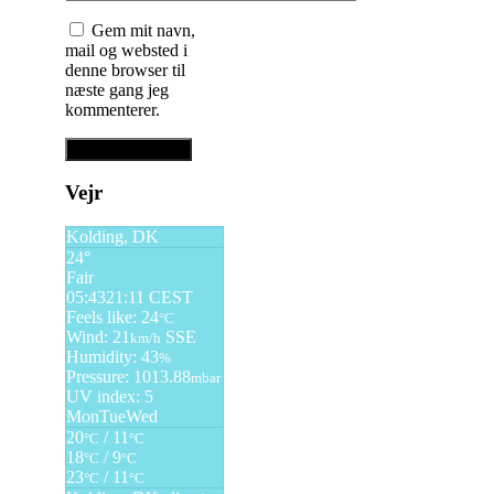
Gem mit navn,
mail og websted i
denne browser til
næste gang jeg
kommenterer.
Vejr
Kolding, DK
24°
Fair
05:43
21:11 CEST
Feels like: 24
°C
Wind: 21
SSE
km/h
Humidity: 43
%
Pressure: 1013.88
mbar
UV index: 5
Mon
Tue
Wed
20
/ 11
°C
°C
18
/ 9
°C
°C
23
/ 11
°C
°C