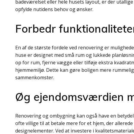
badeværelset eller hele husets layout, er der utallig
opfylde nutidens behov og ønsker.
Forbedr funktionaliteten
En af de største fordele ved renovering er mulighed
huse er designet med små rum og lukkede planløsninge
op for rum, fjerne vægge eller tilføje ekstra kvadr
hjemmemiljø. Dette kan gøre boligen mere rummelig o
sammenkomster.
Øg ejendomsværdien me
Renovering og ombygning kan også have en betydeli
ofte villige til at betale mere for et hjem, der allere
designelementer. Ved at investere i kvalitetsmateria