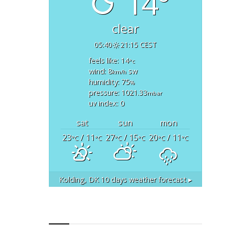
14°
clear
05:40
21:15 CEST
feels like: 14
°c
wind: 8
sw
km/h
humidity: 75
%
pressure: 1021.33
mbar
uv index: 0
sat
sun
mon
23
/ 11
27
/ 15
20
/ 11
°C
°C
°C
°C
°C
°C
Kolding, DK
10 days weather forecast ▸
RSS