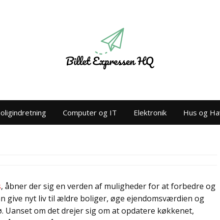
oligindretning
Computer og IT
Elektronik
Hus og Ha
s
, åbner der sig en verden af muligheder for at forbedre og
give nyt liv til ældre boliger, øge ejendomsværdien og
jø. Uanset om det drejer sig om at opdatere køkkenet,