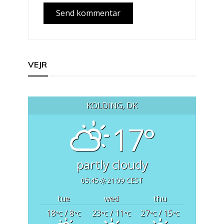
VEJR
KOLDING, DK
17°
partly cloudy
05:45
21:09 CEST
tue
wed
thu
18
/ 8
23
/ 11
27
/ 15
°C
°C
°C
°C
°C
°C