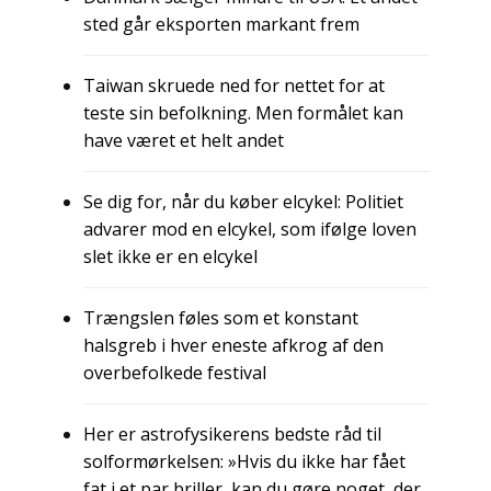
sted går eksporten markant frem
Taiwan skruede ned for nettet for at
teste sin befolkning. Men formålet kan
have været et helt andet
Se dig for, når du køber elcykel: Politiet
advarer mod en elcykel, som ifølge loven
slet ikke er en elcykel
Trængslen føles som et konstant
halsgreb i hver eneste afkrog af den
overbefolkede festival
Her er astrofysikerens bedste råd til
solformørkelsen: »Hvis du ikke har fået
fat i et par briller, kan du gøre noget, der