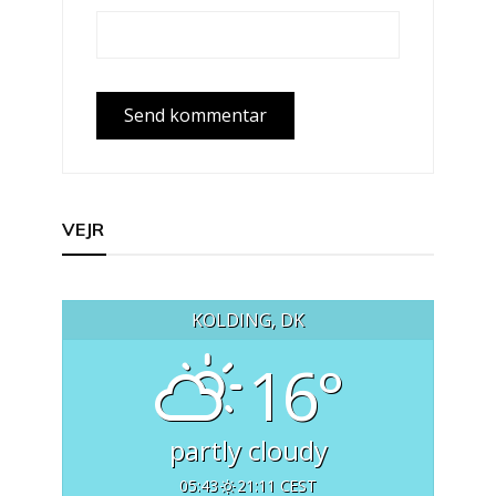
VEJR
KOLDING, DK
16°
partly cloudy
05:43
21:11 CEST