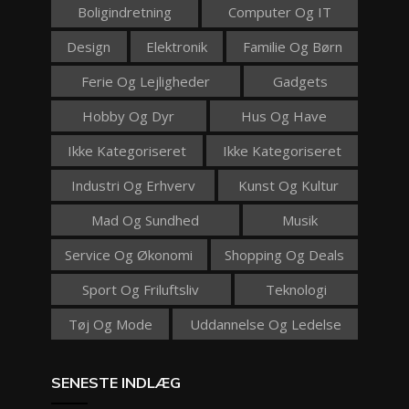
Boligindretning
Computer Og IT
Design
Elektronik
Familie Og Børn
Ferie Og Lejligheder
Gadgets
Hobby Og Dyr
Hus Og Have
Ikke Kategoriseret
Ikke Kategoriseret
Industri Og Erhverv
Kunst Og Kultur
Mad Og Sundhed
Musik
Service Og Økonomi
Shopping Og Deals
Sport Og Friluftsliv
Teknologi
Tøj Og Mode
Uddannelse Og Ledelse
SENESTE INDLÆG