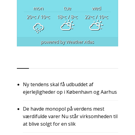
mon
tue
wed
20
/ 10
18
/ 8
22
/ 10
°C
°C
°C
°C
°C
°C
powered by
Weather Atlas
RSS
Ny tendens skal få udbuddet af
ejerlejligheder op i København og Aarhus
De havde monopol på verdens mest
værdifulde varer Nu står virksomheden til
at blive solgt for en slik